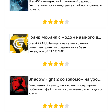
Stand52 - интересный приватный сервер с
бесплатными скинами, где каждый пользователь
может с
1
2
3
4
5
Гранд Мобайл с модом на много денег
Grand RP Mobile - один из самых крупных
ролеплей проектов созданных на базе
легендарной ГТА САМП.
1
2
3
4
5
Shadow Fight 2 со взломом на уровень 52 все оружие и магию
Бой с тенью 2 - это один из самых популярных
мобильных файтингов, в которые играют люди со
всего
1
2
3
4
5