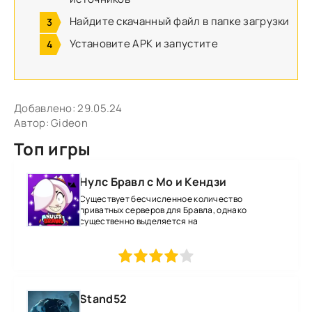
Найдите скачанный файл в папке загрузки
Установите APK и запустите
Добавлено:
29.05.24
Автор:
Gideon
Топ игры
Нулс Бравл с Мо и Кендзи
Существует бесчисленное количество
приватных серверов для Бравла, однако
существенно выделяется на
1
2
3
4
5
Stand52