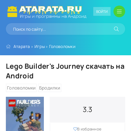
ВОЙТИ
Атарата
»
Игры
»
Головоломки
Lego Builder's Journey скачать на
Android
Головоломки
Бродилки
3.3
В избранное