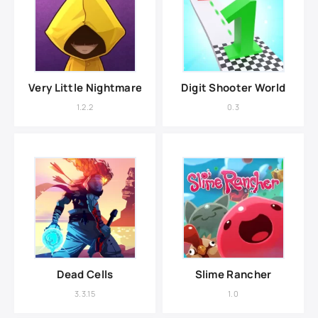
Very Little Nightmares
Digit Shooter World
1.2.2
0.3
Dead Cells
Slime Rancher
3.3.15
1.0