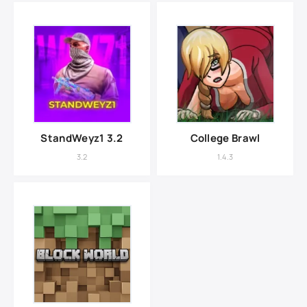
StandWeyz1 3.2
College Brawl
3.2
1.4.3