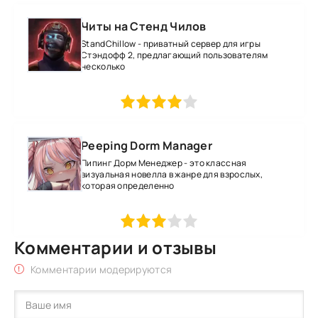
Читы на Стенд Чилов
StandChillow - приватный сервер для игры
Стэндофф 2, предлагающий пользователям
несколько
1
2
3
4
5
Peeping Dorm Manager
Пипинг Дорм Менеджер - это классная
визуальная новелла в жанре для взрослых,
которая определенно
1
2
3
4
5
Комментарии и отзывы
Комментарии модерируются