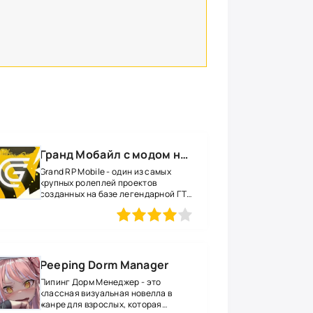
Гранд Мобайл с модом на много денег
Grand RP Mobile - один из самых
крупных ролеплей проектов
созданных на базе легендарной ГТА
САМП.
1
2
3
4
5
Peeping Dorm Manager
Пипинг Дорм Менеджер - это
классная визуальная новелла в
жанре для взрослых, которая