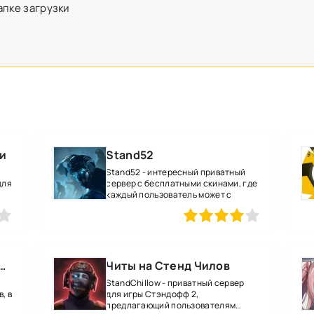
апке загрузки
зи
Stand52
Stand52 - интересный приватный
для
сервер с бесплатными скинами, где
каждый пользователь может с
80
1
2
3
4
5
80
о взломом на уровень 52 все оружие и магию
Читы на Стенд Чилов
StandChillow - приватный сервер
, в
для игры Стэндофф 2,
предлагающий пользователям