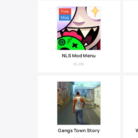
Free
Мод
NLS Mod Menu
55.236
Gangs Town Story