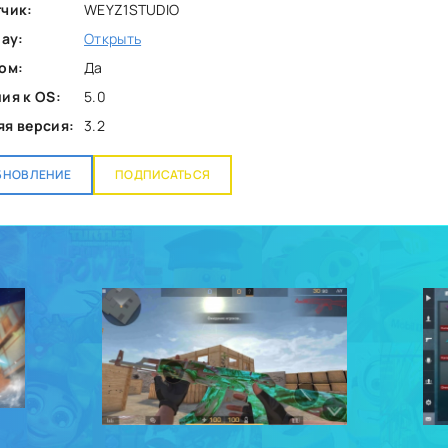
чик:
WEYZ1STUDIO
lay:
Открыть
ом:
Да
ия к OS:
5.0
я версия:
3.2
БНОВЛЕНИЕ
ПОДПИСАТЬСЯ
8