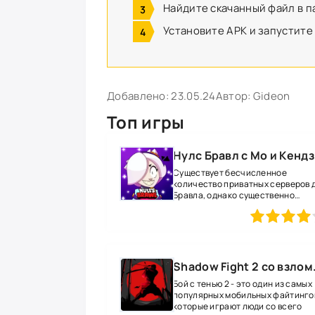
Найдите скачанный файл в п
Установите APK и запустите
Добавлено:
23.05.24
Автор:
Gideon
Топ игры
Нулс Бравл с Мо и Кенд
Существует бесчисленное
количество приватных серверов 
Бравла, однако существенно
выделяется на
80
1
2
3
4
5
Shadow Fight 2 с
Бой с тенью 2 - это один из самых
популярных мобильных файтингов
которые играют люди со всего