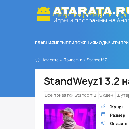
ГЛАВНАЯ
ИГРЫ
ПРИЛОЖЕНИЯ
МОДЫ
ЧИТЫ
ПРИ
Атарата
»
Приватки
»
Standoff 2
StandWeyz1 3.2 
Все приватки Standoff 2
Экшен
Шуте
Жанр:
Размер:
Онлайн: