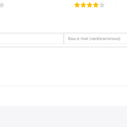
несколько
80
1
2
3
4
5
60