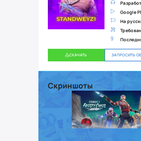
Разработ
Google P
На русск
Требован
Последня
СКАЧАТЬ
ЗАПРОСИТЬ О
Скриншоты