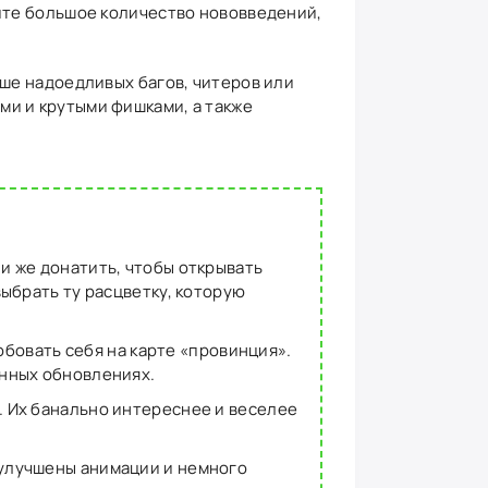
дите большое количество нововведений,
ьше надоедливых багов, читеров или
ми и крутыми фишками, а также
и же донатить, чтобы открывать
выбрать ту расцветку, которую
робовать себя на карте «провинция».
онных обновлениях.
. Их банально интереснее и веселее
 улучшены анимации и немного