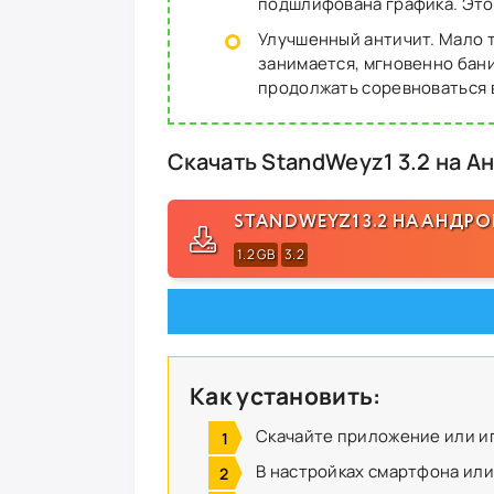
подшлифована графика. Это
Улучшенный античит. Мало то
занимается, мгновенно бани
продолжать соревноваться в
Скачать StandWeyz1 3.2 на А
STANDWEYZ1 3.2 НА АНДР
1.2 GB
3.2
Как установить:
Скачайте приложение или и
В настройках смартфона или