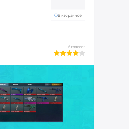
В избранное
6
голосов
0
1
2
3
4
5