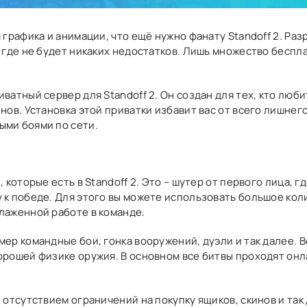
 графика и анимации, что ещё нужно фанату Standoff 2. Ра
, где не будет никаких недостатков. Лишь множество беспл
ватный сервер для Standoff 2. Он создан для тех, кто любит
инов. Установка этой приватки избавит вас от всего лишне
ыми боями по сети.
 которые есть в Standoff 2. Это – шутер от первого лица, г
 к победе. Для этого вы можете использовать большое коли
лаженной работе в команде.
мер командные бои, гонка вооружений, дуэли и так далее.
орошей физике оружия. В основном все битвы проходят онл
 отсутствием ограничений на покупку ящиков, скинов и так