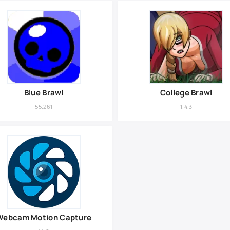
Blue Brawl
College Brawl
55.261
1.4.3
Webcam Motion Capture