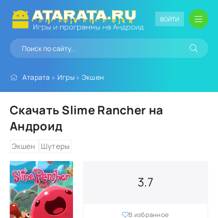
ВОЙТИ
Атарата
»
Игры
»
Экшен
Скачать Slime Rancher на
Андроид
Экшен
Шутеры
3.7
В избранное