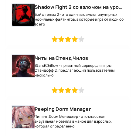
Shadow Fight 2 со взломом на уровень 52 все оружие и магию
Бой с тенью 2 - это один из самых популярных
мобильных файтингов, в которые играют люди со
всего
1
2
3
4
5
Читы на Стенд Чилов
StandChillow - приватный сервер для игры
Стэндофф 2, предлагающий пользователям
несколько
1
2
3
4
5
Peeping Dorm Manager
Пипинг Дорм Менеджер - это классная
визуальная новелла в жанре для взрослых,
которая определенно