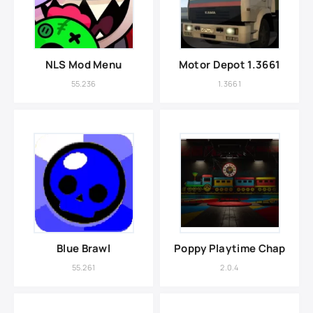
NLS Mod Menu
Motor Depot 1.3661
55.236
1.3661
Blue Brawl
Poppy Playtime Chapter 4
55.261
2.0.4