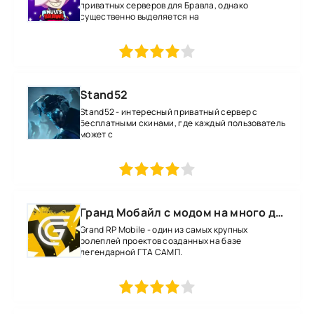
приватных серверов для Бравла, однако
существенно выделяется на
1
2
3
4
5
Stand52
Stand52 - интересный приватный сервер с
бесплатными скинами, где каждый пользователь
может с
1
2
3
4
5
Гранд Мобайл с модом на много денег
Grand RP Mobile - один из самых крупных
ролеплей проектов созданных на базе
легендарной ГТА САМП.
1
2
3
4
5