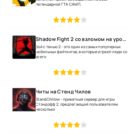
легендарной ГТА САМП.
1
2
3
4
5
Shadow Fight 2 со взломом на уровень 52 все оружие и магию
Бой с тенью 2 - это один из самых популярных
мобильных файтингов, в которые играют люди со
всего
1
2
3
4
5
Читы на Стенд Чилов
StandChillow - приватный сервер для игры
Стэндофф 2, предлагающий пользователям
несколько
1
2
3
4
5