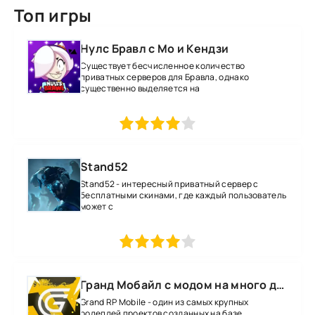
Топ игры
Нулс Бравл с Мо и Кендзи
Существует бесчисленное количество
приватных серверов для Бравла, однако
существенно выделяется на
1
2
3
4
5
Stand52
Stand52 - интересный приватный сервер с
бесплатными скинами, где каждый пользователь
может с
1
2
3
4
5
Гранд Мобайл с модом на много денег
Grand RP Mobile - один из самых крупных
ролеплей проектов созданных на базе