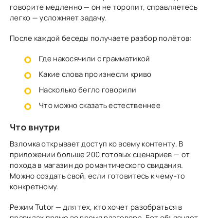
говорите медленно — он не торопит, справляетесь
легко — усложняет задачу.
После каждой беседы получаете разбор полётов:
Где накосячили с грамматикой
Какие слова произнесли криво
Насколько бегло говорили
Что можно сказать естественнее
Что внутри
Взломка открывает доступ ко всему контенту. В
приложении больше 200 готовых сценариев — от
похода в магазин до романтического свидания.
Можно создать свой, если готовитесь к чему-то
конкретному.
Режим Tutor — для тех, кто хочет разобраться в
правилах прямо во время разговора. Бот объясняет,