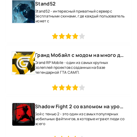
Stand52
Stand52 - интересный приватный сервер с
бесплатными скинами, где каждый пользователь
может с
1
2
3
4
5
Гранд Мобайл с модом на много денег
Grand RP Mobile - один из самых крупных
ролеплей проектов созданных на базе
легендарной ГТА САМП.
1
2
3
4
5
Shadow Fight 2 со взломом на уровень 52 все оружие и магию
Бой с тенью 2 - это один из самых популярных
мобильных файтингов, в которые играют люди со
всего