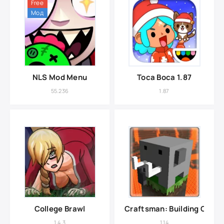
Free
Мод
NLS Mod Menu
Toca Boca 1.87
55.236
1.87
College Brawl
Craftsman: Building Craft
1.4.3
1.14