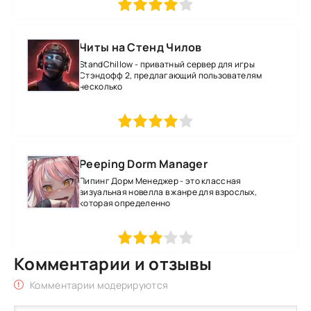
1
2
3
4
5
Читы на Стенд Чилов
StandChillow - приватный сервер для игры
Стэндофф 2, предлагающий пользователям
несколько
1
2
3
4
5
Peeping Dorm Manager
Пипинг Дорм Менеджер - это классная
визуальная новелла в жанре для взрослых,
которая определенно
1
2
3
4
5
Комментарии и отзывы
Комментарии модерируются