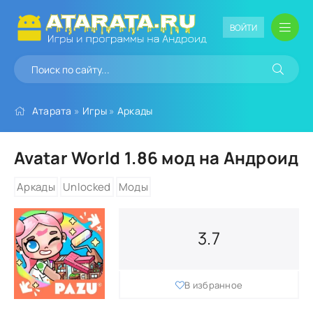
ВОЙТИ
Атарата
»
Игры
»
Аркады
Avatar World 1.86 мод на Андроид
Аркады
Unlocked
Моды
3.7
В избранное