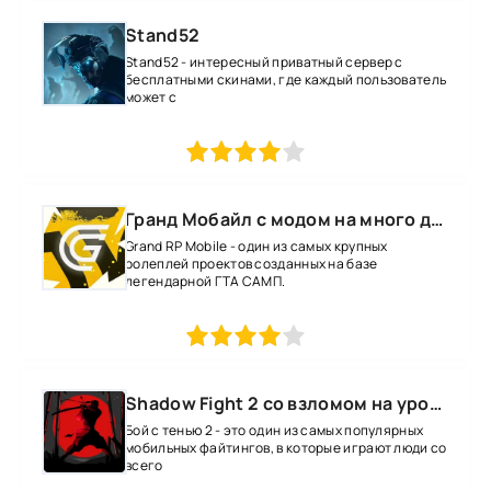
Stand52
Stand52 - интересный приватный сервер с
бесплатными скинами, где каждый пользователь
может с
1
2
3
4
5
Гранд Мобайл с модом на много денег
Grand RP Mobile - один из самых крупных
ролеплей проектов созданных на базе
легендарной ГТА САМП.
1
2
3
4
5
Shadow Fight 2 со взломом на уровень 52 все оружие и магию
Бой с тенью 2 - это один из самых популярных
мобильных файтингов, в которые играют люди со
всего