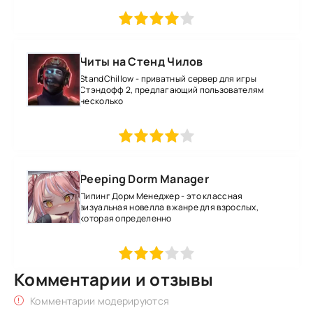
1
2
3
4
5
Читы на Стенд Чилов
StandChillow - приватный сервер для игры
Стэндофф 2, предлагающий пользователям
несколько
1
2
3
4
5
Peeping Dorm Manager
Пипинг Дорм Менеджер - это классная
визуальная новелла в жанре для взрослых,
которая определенно
1
2
3
4
5
Комментарии и отзывы
Комментарии модерируются