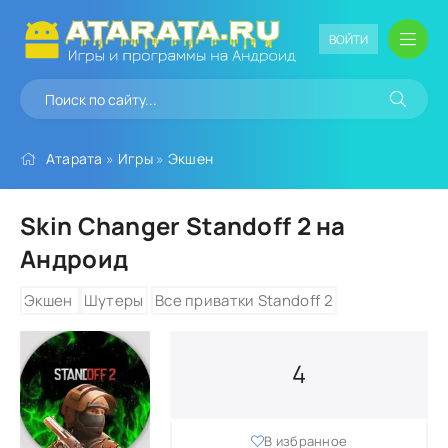
ВОЙТИ
Атарата
»
Игры
»
Экшен
Skin Changer Standoff 2 на
Андроид
Экшен
Шутеры
Все приватки Standoff 2
4
В избранное