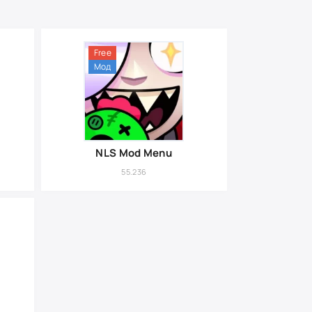
Free
Мод
NLS Mod Menu
55.236