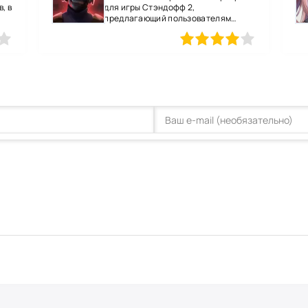
, в
для игры Стэндофф 2,
предлагающий пользователям
несколько
80
1
2
3
4
5
60