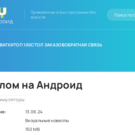
Проверенные игры и программы без
вирусов
ВАТКИ
ТОП 100
СТОЛ ЗАКАЗОВ
ОБРАТНАЯ СВЯЗЬ
злом на Андроид
имуляторы
но:
13.06.24
Визуальные новеллы
150 MB