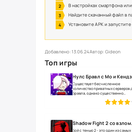
В настройках смартфона или
Найдите скачанный файл в п
Установите APK и запустите
Добавлено:
13.06.24
Автор:
Gideon
Топ игры
Нулс Бравл с Мо и Кенд
Существует бесчисленное
количество приватных серверов 
Бравла, однако существенно
выделяется на
80
1
2
3
4
5
Shadow Fight 2 с
Бой с тенью 2 - это один из самых