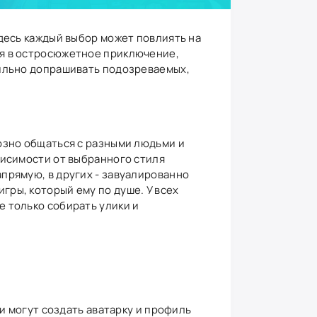
здесь каждый выбор может повлиять на
ся в остросюжетное приключение,
вильно допрашивать подозреваемых,
озно общаться с разными людьми и
висимости от выбранного стиля
прямую, в других - завуалированно
ры, который ему по душе. У всех
е только собирать улики и
и могут создать аватарку и профиль