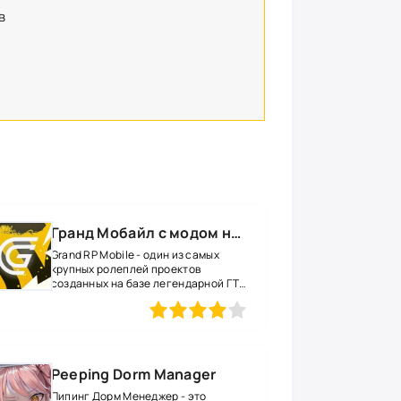
в
Гранд Мобайл с модом на много денег
Grand RP Mobile - один из самых
крупных ролеплей проектов
созданных на базе легендарной ГТА
САМП.
1
2
3
4
5
Peeping Dorm Manager
Пипинг Дорм Менеджер - это