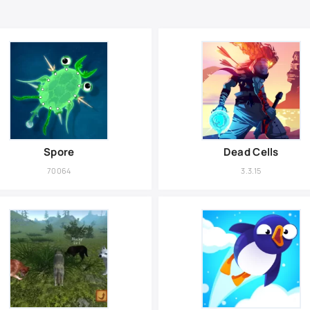
Spore
Dead Cells
70064
3.3.15