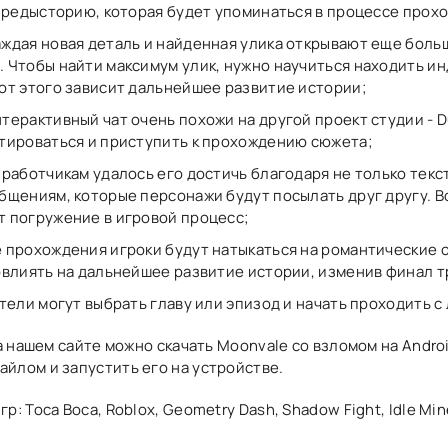
 предысторию, которая будет упоминаться в процессе прох
ждая новая деталь и найденная улика открывают еще бол
 Чтобы найти максимум улик, нужно научиться находить и
от этого зависит дальнейшее развитие истории;
терактивный чат очень похожи на другой проект студии - 
тироваться и приступить к прохождению сюжета;
работчикам удалось его достичь благодаря не только текс
бщениям, которые персонажи будут посылать друг другу. 
 погружение в игровой процесс;
 прохождения игроки будут натыкаться на романтические 
овлиять на дальнейшее развитие истории, изменив финал 
тели могут выбрать главу или эпизод и начать проходить с
на нашем сайте можно скачать Moonvale со взломом на Androi
айлом и запустить его на устройстве.
р: Toca Boca, Roblox, Geometry Dash, Shadow Fight, Idle Min