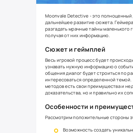
Moonvale Detective - это полноценный
дальнейшее развитие сюжета. Геймера
разгадать мрачные тайны маленького 
получая от них информацию.
Сюжет и геймплей
Весь игровой процесс будет происходи
узнавать нужную информацию о события
общения диалог будет строиться по ра
интересоваться определенной темой. К
методов есть свои преимущества и нед
доказательства, но и правильно их соп
Особенности и преимущес
Рассмотрим положительные стороны эт
Возможность создать уникально