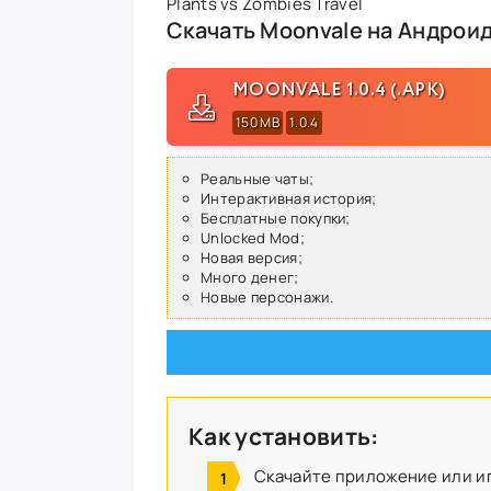
Plants vs Zombies Travel
Скачать Moonvale на Андрои
MOONVALE 1.0.4 (.APK)
150 MB
1.0.4
Реальные чаты;
Интерактивная история;
Бесплатные покупки;
Unlocked Mod;
Новая версия;
Много денег;
Новые персонажи.
Как установить:
Скачайте приложение или и