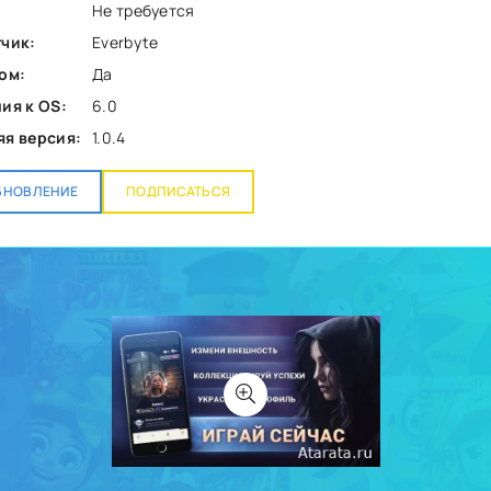
Не требуется
чик:
Everbyte
ом:
Да
ия к OS:
6.0
я версия:
1.0.4
БНОВЛЕНИЕ
ПОДПИСАТЬСЯ
8