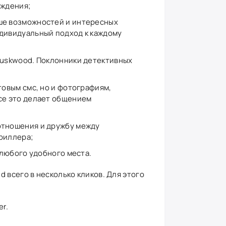
ождения;
ьше возможностей и интересных
ндивидуальный подход к каждому
Duskwood. Поклонники детективных
товым смс, но и фотографиям,
Все это делает общением
отношения и дружбу между
триллера;
 любого удобного места.
d всего в несколько кликов. Для этого
er.