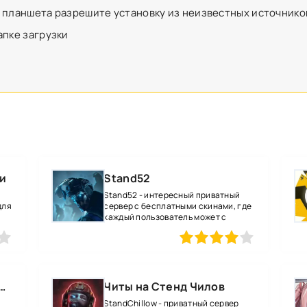
 планшета разрешите установку из неизвестных источнико
апке загрузки
зи
Stand52
Stand52 - интересный приватный
для
сервер с бесплатными скинами, где
каждый пользователь может с
80
1
2
3
4
5
80
о взломом на уровень 52 все оружие и магию
Читы на Стенд Чилов
StandChillow - приватный сервер