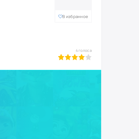
В избранное
4
голоса
0
1
2
3
4
5