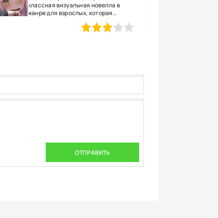
классная визуальная новелла в
жанре для взрослых, которая
определенно
1
2
3
4
5
ОТПРАВИТЬ