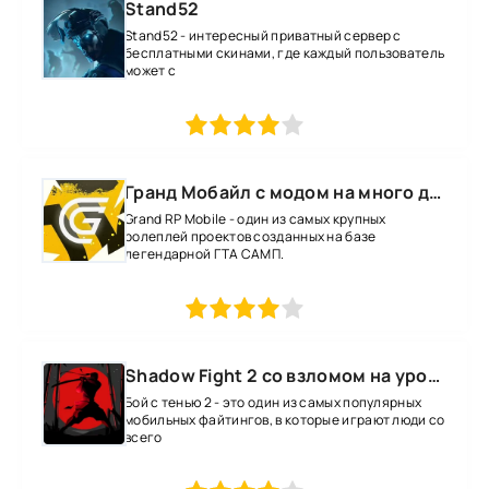
Stand52
Stand52 - интересный приватный сервер с
бесплатными скинами, где каждый пользователь
может с
1
2
3
4
5
Гранд Мобайл с модом на много денег
Grand RP Mobile - один из самых крупных
ролеплей проектов созданных на базе
легендарной ГТА САМП.
1
2
3
4
5
Shadow Fight 2 со взломом на уровень 52 все оружие и магию
Бой с тенью 2 - это один из самых популярных
мобильных файтингов, в которые играют люди со
всего
1
2
3
4
5