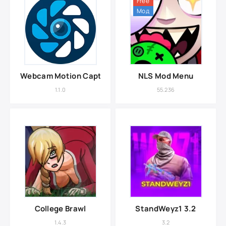
Free
Мод
Webcam Motion Capture
NLS Mod Menu
1.1.0
55.236
College Brawl
StandWeyz1 3.2
1.4.3
3.2