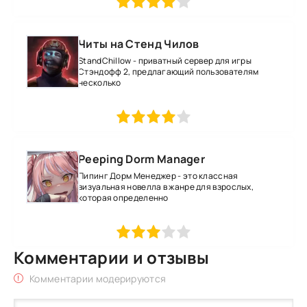
Читы на Стенд Чилов
StandChillow - приватный сервер для игры
Стэндофф 2, предлагающий пользователям
несколько
1
2
3
4
5
Peeping Dorm Manager
Пипинг Дорм Менеджер - это классная
визуальная новелла в жанре для взрослых,
которая определенно
1
2
3
4
5
Комментарии и отзывы
Комментарии модерируются