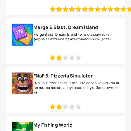
1
2
3
4
5
Merge & Blast: Dream Island
Merge Blast: Dream Island - это классическая
ферма в сеттинге фантастических существ!
1
2
3
4
5
FNaF 6: Pizzeria Simulator
FNaF 6: Pizzeria Simulator - это совершенно новый
взгляд на легендарную вселенную. Здесь нужно
не
1
2
3
4
5
My Fishing World