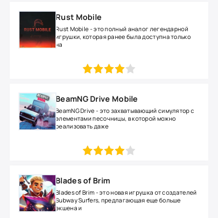
Rust Mobile
Rust Mobile - это полный аналог легендарной
игрушки, которая ранее была доступна только
на
1
2
3
4
5
BeamNG Drive Mobile
BeamNG Drive - это захватывающий симулятор с
элементами песочницы, в которой можно
реализовать даже
1
2
3
4
5
Blades of Brim
Blades of Brim - это новая игрушка от создателей
Subway Surfers, предлагающая еще больше
экшена и