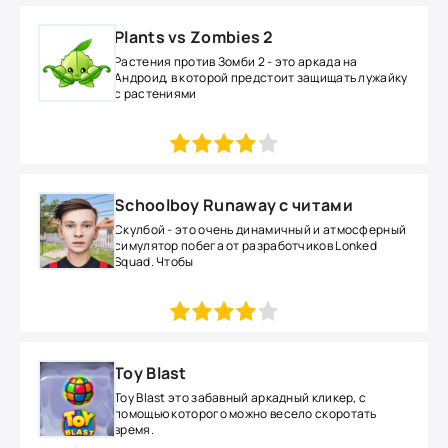
Plants vs Zombies 2
Растения против Зомби 2 - это аркада на
Андроид, в которой предстоит защищать лужайку
с растениями
1
2
3
4
5
Schoolboy Runaway с читами
Скулбой - это очень динамичный и атмосферный
симулятор побега от разработчиков Lonked
Squad. Чтобы
1
2
3
4
5
Toy Blast
Toy Blast это забавный аркадный кликер, с
помощью которого можно весело скоротать
время.