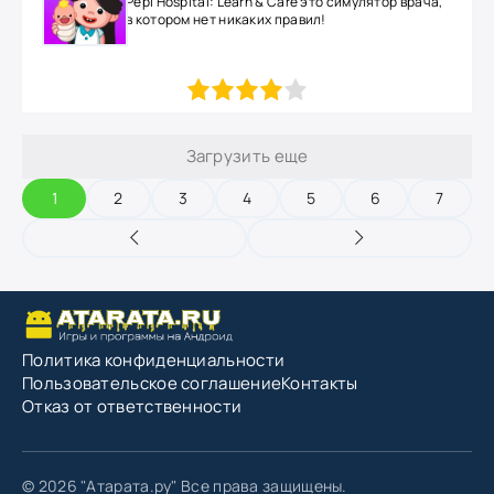
Pepi Hospital: Learn & Care это симулятор врача,
в котором нет никаких правил!
1
2
3
4
5
Загрузить еще
1
2
3
4
5
6
7
Политика конфиденциальности
Пользовательское соглашение
Контакты
Отказ от ответственности
© 2026 "Атарата.ру" Все права защищены.