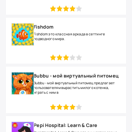
1
2
3
4
5
Fishdom
Fishdom это классная аркада в сеттинге
подводного мира.
1
2
3
4
5
Bubbu - мой виртуальный питомец
Bubbu - мой виртуальный питомец предлагает
пользователям вырастить милого котенка,
играть с ним в
1
2
3
4
5
Pepi Hospital: Learn & Care