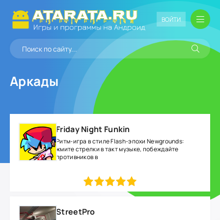
ВОЙТИ
Аркады
Friday Night Funkin
Ритм-игра в стиле Flash-эпохи Newgrounds:
жмите стрелки в такт музыке, побеждайте
противников в
1
2
3
4
5
StreetPro