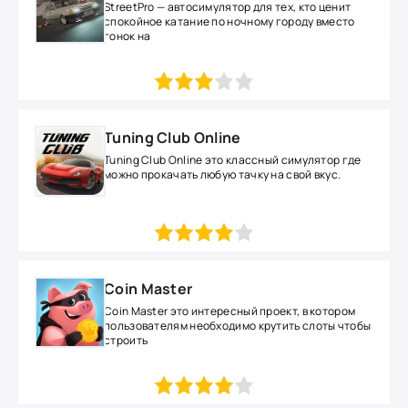
StreetPro — автосимулятор для тех, кто ценит
спокойное катание по ночному городу вместо
гонок на
1
2
3
4
5
Tuning Club Online
Tuning Club Online это классный симулятор где
можно прокачать любую тачку на свой вкус.
1
2
3
4
5
Coin Master
Coin Master это интересный проект, в котором
пользователям необходимо крутить слоты чтобы
строить
1
2
3
4
5