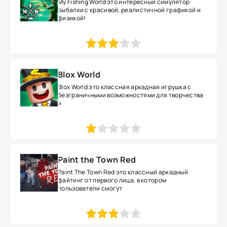
My Fishing World это интересный симулятор
рыбалки с красивой, реалистичной графикой и
физикой!
1
2
3
4
5
Blox World
Blox World это классная аркадная игрушка с
безграничными возможностями для творчества
и
1
2
3
4
5
Paint the Town Red
Paint The Town Red это классный аркадный
файтинг от первого лица, в котором
пользователи смогут
1
2
3
4
5