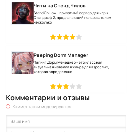
Читы на Стенд Чилов
StandChillow - приватный сервер для игры
Стэндофф 2, предлагающий пользователям
несколько
1
2
3
4
5
Peeping Dorm Manager
Пипинг Дорм Менеджер - это классная
визуальная новелла в жанре для взрослых,
которая определенно
1
2
3
4
5
Комментарии и отзывы
Комментарии модерируются