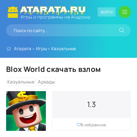
ВОЙТИ
Атарата
»
Игры
»
Казуальные
Blox World скачать взлом
Казуальные
Аркады
1.3
В избранное