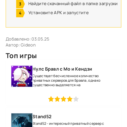
Найдите скачанный файл в папке загрузки
Установите APK и запустите
Добавлено:
03.05.25
Автор:
Gideon
Топ игры
Нулс Бравл с Мо и Кендзи
Существует бесчисленное количество
приватных серверов для Бравла, однако
существенно выделяется на
1
2
3
4
5
Stand52
Stand52 - интересный приватный сервер с