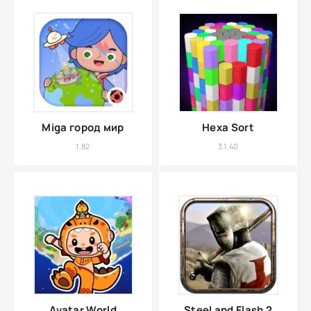
Miga город мир
Hexa Sort
1.82
3.1.40
Avatar World
Steel and Flash 2