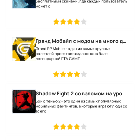
бесплатными скинами, где каждый пользователь
может с
1
2
3
4
5
Гранд Мобайл с модом на много денег
Grand RP Mobile - один из самых крупных
ролеплей проектов созданных на базе
легендарной ГТА САМП.
1
2
3
4
5
Shadow Fight 2 со взломом на уровень 52 все оружие и магию
Бой с тенью 2 - это один из самых популярных
мобильных файтингов, в которые играют люди со
всего
1
2
3
4
5