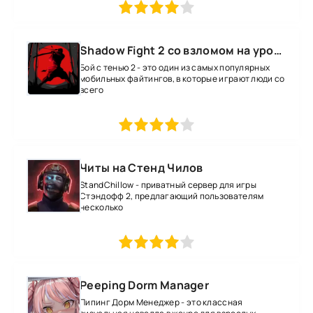
1
2
3
4
5
Shadow Fight 2 со взломом на уровень 52 все оружие и магию
Бой с тенью 2 - это один из самых популярных
мобильных файтингов, в которые играют люди со
всего
1
2
3
4
5
Читы на Стенд Чилов
StandChillow - приватный сервер для игры
Стэндофф 2, предлагающий пользователям
несколько
1
2
3
4
5
Peeping Dorm Manager
Пипинг Дорм Менеджер - это классная