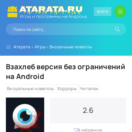
ВОЙТИ
Атарата
»
Игры
»
Визуальные новеллы
Взахлеб версия без ограничений
на Android
Визуальные новеллы
Хорроры
Читалки
2.6
В избранное