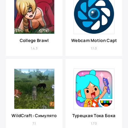
College Brawl
Webcam Motion Capture
1.4.3
1.1.0
WildCraft: Симулятор Зверей
Турецкая Тока Бока
7.1
1.70