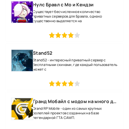
Нулс Бравл с Мо и Кендзи
Существует бесчисленное количество
приватных серверов для Бравла, однако
существенно выделяется на
1
2
3
4
5
Stand52
Stand52 - интересный приватный сервер с
бесплатными скинами, где каждый пользователь
может с
1
2
3
4
5
Гранд Мобайл с модом на много денег
Grand RP Mobile - один из самых крупных
ролеплей проектов созданных на базе
легендарной ГТА САМП.