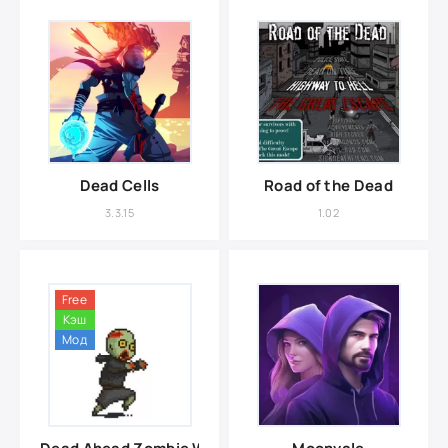
Dead Cells
Road of the Dead
3.3.15
1.02
Free
Кэш
Мод