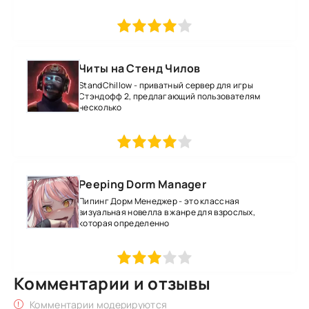
1
2
3
4
5
Читы на Стенд Чилов
StandChillow - приватный сервер для игры
Стэндофф 2, предлагающий пользователям
несколько
1
2
3
4
5
Peeping Dorm Manager
Пипинг Дорм Менеджер - это классная
визуальная новелла в жанре для взрослых,
которая определенно
1
2
3
4
5
Комментарии и отзывы
Комментарии модерируются