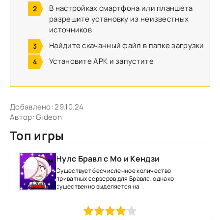
В настройках смартфона или планшета
разрешите установку из неизвестных
источников
Найдите скачанный файл в папке загрузки
Установите APK и запустите
Добавлено:
29.10.24
Автор:
Gideon
Топ игры
Нулс Бравл с Мо и Кендзи
Существует бесчисленное количество
приватных серверов для Бравла, однако
существенно выделяется на
1
2
3
4
5