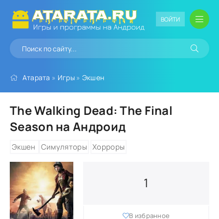
ВОЙТИ
Атарата
»
Игры
»
Экшен
The Walking Dead: The Final
Season на Андроид
Экшен
Симуляторы
Хорроры
1
В избранное