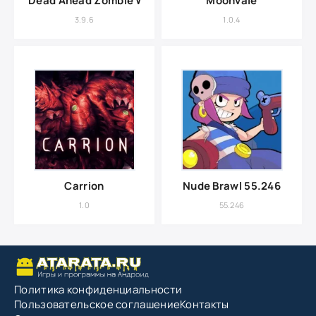
Dead Ahead Zombie Warfare
Moonvale
3.9.6
1.0.4
Carrion
Nude Brawl 55.246
1.0
55.246
Политика конфиденциальности
Пользовательское соглашение
Контакты