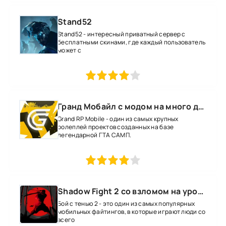
Stand52
Stand52 - интересный приватный сервер с
бесплатными скинами, где каждый пользователь
может с
1
2
3
4
5
Гранд Мобайл с модом на много денег
Grand RP Mobile - один из самых крупных
ролеплей проектов созданных на базе
легендарной ГТА САМП.
1
2
3
4
5
Shadow Fight 2 со взломом на уровень 52 все оружие и магию
Бой с тенью 2 - это один из самых популярных
мобильных файтингов, в которые играют люди со
всего