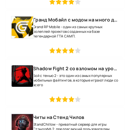
1
2
3
4
5
Гранд Мобайл с модом на много денег
Grand RP Mobile - один из самых крупных
ролеплей проектов созданных на базе
легендарной ГТА САМП.
1
2
3
4
5
Shadow Fight 2 со взломом на уровень 52 все оружие и магию
Бой с тенью 2 - это один из самых популярных
мобильных файтингов, в которые играют люди со
всего
1
2
3
4
5
Читы на Стенд Чилов
StandChillow - приватный сервер для игры
Стэндофф 2, предлагающий пользователям