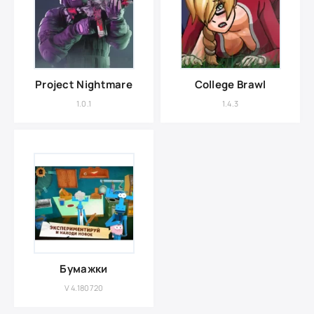
Project Nightmare
College Brawl
1.0.1
1.4.3
Бумажки
V 4.180720