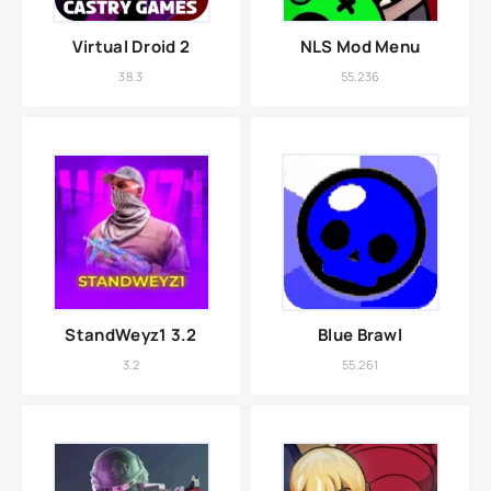
Virtual Droid 2
NLS Mod Menu
38.3
55.236
StandWeyz1 3.2
Blue Brawl
3.2
55.261