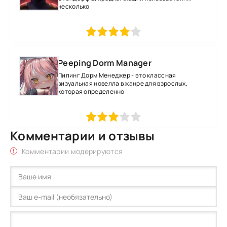
несколько
1
2
3
4
5
Peeping Dorm Manager
Пипинг Дорм Менеджер - это классная
визуальная новелла в жанре для взрослых,
которая определенно
1
2
3
4
5
Комментарии и отзывы
Комментарии модерируются