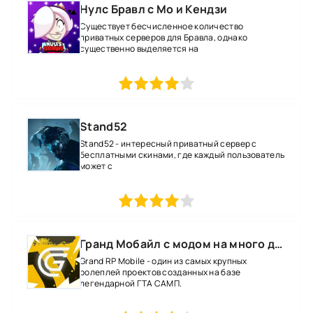
Нулс Бравл с Мо и Кендзи
Существует бесчисленное количество
приватных серверов для Бравла, однако
существенно выделяется на
1
2
3
4
5
Stand52
Stand52 - интересный приватный сервер с
бесплатными скинами, где каждый пользователь
может с
1
2
3
4
5
Гранд Мобайл с модом на много денег
Grand RP Mobile - один из самых крупных
ролеплей проектов созданных на базе
легендарной ГТА САМП.