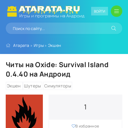
ВОЙТИ
Атарата
»
Игры
»
Экшен
Читы на Oxide: Survival Island
0.4.40 на Андроид
Экшен
Шутеры
Симуляторы
1
В избранное