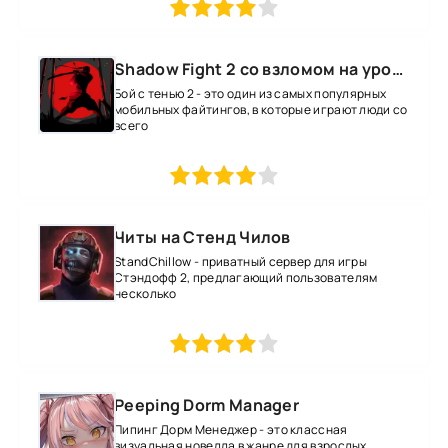
1
2
3
4
5
Shadow Fight 2 со взломом на уровень 52 все оружие и магию
Бой с тенью 2 - это один из самых популярных
мобильных файтингов, в которые играют люди со
всего
1
2
3
4
5
Читы на Стенд Чилов
StandChillow - приватный сервер для игры
Стэндофф 2, предлагающий пользователям
несколько
1
2
3
4
5
Peeping Dorm Manager
Пипинг Дорм Менеджер - это классная
визуальная новелла в жанре для взрослых,