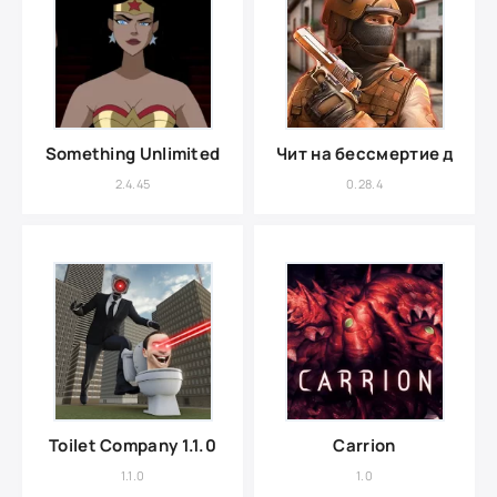
Something Unlimited
Чит на бессмертие для St
2.4.45
0.28.4
Toilet Company 1.1.0
Carrion
1.1.0
1.0