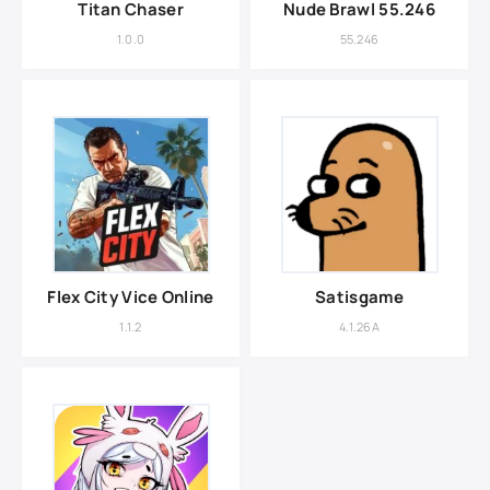
Titan Chaser
Nude Brawl 55.246
1.0.0
55.246
Flex City Vice Online
Satisgame
1.1.2
4.1.26A