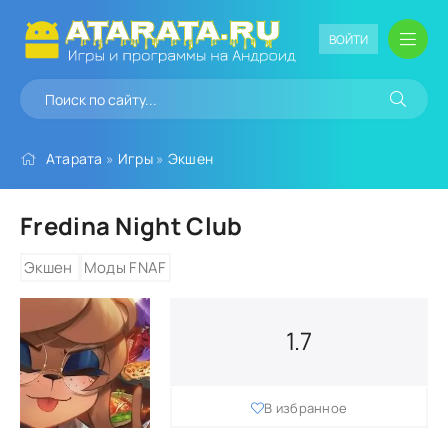
ВОЙТИ
Атарата
»
Игры
»
Экшен
Fredina Night Club
Экшен
Моды FNAF
1.7
В избранное