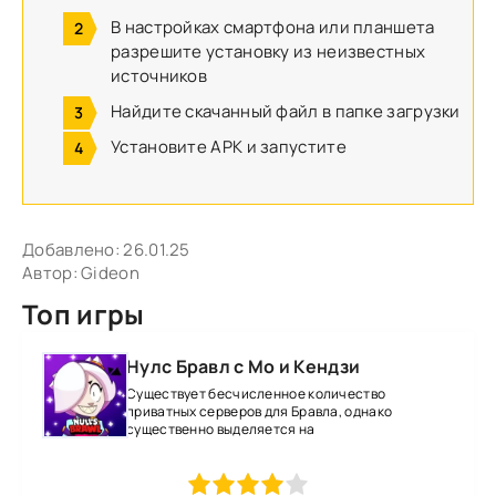
В настройках смартфона или планшета
разрешите установку из неизвестных
источников
Найдите скачанный файл в папке загрузки
Установите APK и запустите
Добавлено:
26.01.25
Автор:
Gideon
Топ игры
Нулс Бравл с Мо и Кендзи
Существует бесчисленное количество
приватных серверов для Бравла, однако
существенно выделяется на
1
2
3
4
5