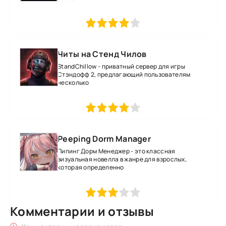
1
2
3
4
5
Читы на Стенд Чилов
StandChillow - приватный сервер для игры
Стэндофф 2, предлагающий пользователям
несколько
1
2
3
4
5
Peeping Dorm Manager
Пипинг Дорм Менеджер - это классная
визуальная новелла в жанре для взрослых,
которая определенно
1
2
3
4
5
Комментарии и отзывы