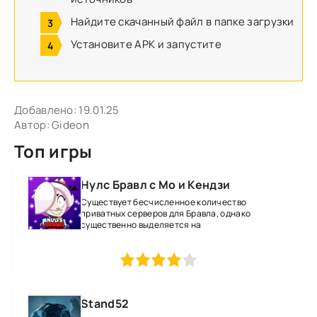
Найдите скачанный файл в папке загрузки
Установите APK и запустите
Добавлено:
19.01.25
Автор:
Gideon
Топ игры
Нулс Бравл с Мо и Кендзи
Существует бесчисленное количество
приватных серверов для Бравла, однако
существенно выделяется на
1
2
3
4
5
Stand52