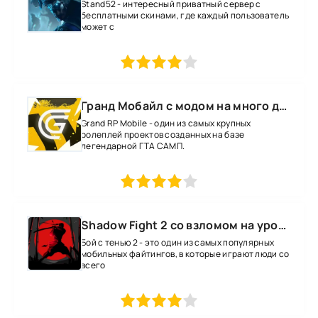
Stand52 - интересный приватный сервер с
бесплатными скинами, где каждый пользователь
может с
1
2
3
4
5
Гранд Мобайл с модом на много денег
Grand RP Mobile - один из самых крупных
ролеплей проектов созданных на базе
легендарной ГТА САМП.
1
2
3
4
5
Shadow Fight 2 со взломом на уровень 52 все оружие и магию
Бой с тенью 2 - это один из самых популярных
мобильных файтингов, в которые играют люди со
всего
1
2
3
4
5