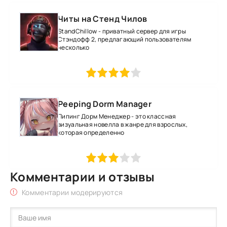
Читы на Стенд Чилов
StandChillow - приватный сервер для игры
Стэндофф 2, предлагающий пользователям
несколько
1
2
3
4
5
Peeping Dorm Manager
Пипинг Дорм Менеджер - это классная
визуальная новелла в жанре для взрослых,
которая определенно
1
2
3
4
5
Комментарии и отзывы
Комментарии модерируются