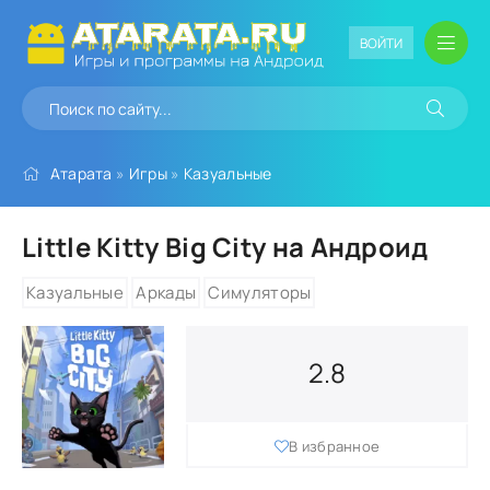
ВОЙТИ
Атарата
»
Игры
»
Казуальные
Little Kitty Big City на Андроид
Казуальные
Аркады
Симуляторы
2.8
В избранное