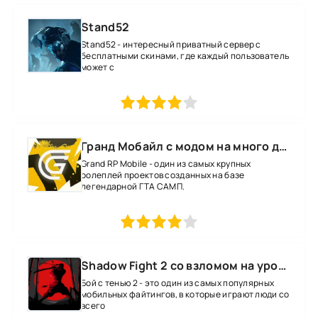
Stand52
Stand52 - интересный приватный сервер с
бесплатными скинами, где каждый пользователь
может с
1
2
3
4
5
Гранд Мобайл с модом на много денег
Grand RP Mobile - один из самых крупных
ролеплей проектов созданных на базе
легендарной ГТА САМП.
1
2
3
4
5
Shadow Fight 2 со взломом на уровень 52 все оружие и магию
Бой с тенью 2 - это один из самых популярных
мобильных файтингов, в которые играют люди со
всего