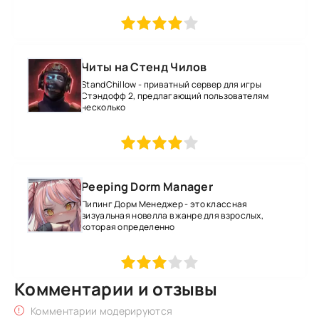
1
2
3
4
5
Читы на Стенд Чилов
StandChillow - приватный сервер для игры
Стэндофф 2, предлагающий пользователям
несколько
1
2
3
4
5
Peeping Dorm Manager
Пипинг Дорм Менеджер - это классная
визуальная новелла в жанре для взрослых,
которая определенно
1
2
3
4
5
Комментарии и отзывы
Комментарии модерируются