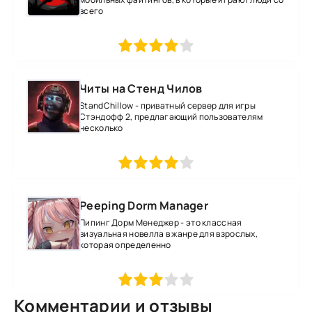
всего
1
2
3
4
5
Читы на Стенд Чилов
StandChillow - приватный сервер для игры
Стэндофф 2, предлагающий пользователям
несколько
1
2
3
4
5
Peeping Dorm Manager
Пипинг Дорм Менеджер - это классная
визуальная новелла в жанре для взрослых,
которая определенно
1
2
3
4
5
Комментарии и отзывы