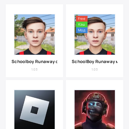
Free
Кэш
Мод
Schoolboy Runaway с читами
SchoolBoy Runaway мод 
1.03
1.03