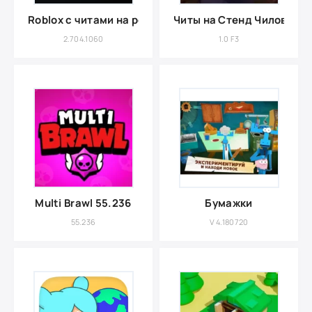
Roblox с читами на робуксы 9999999999
Читы на Стенд Чилов
2.704.1060
1.0 F3
Multi Brawl 55.236
Бумажки
55.236
V 4.180720