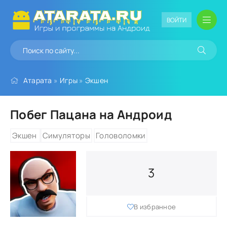
ВОЙТИ
Атарата
»
Игры
»
Экшен
Побег Пацана на Андроид
Экшен
Симуляторы
Головоломки
3
В избранное