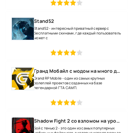
1
2
3
4
5
Stand52
Stand52 - интересный приватный сервер с
бесплатными скинами, где каждый пользователь
может с
1
2
3
4
5
Гранд Мобайл с модом на много денег
Grand RP Mobile - один из самых крупных
ролеплей проектов созданных на базе
легендарной ГТА САМП.
1
2
3
4
5
Shadow Fight 2 со взломом на уровень 52 все оружие и магию
Бой с тенью 2 - это один из самых популярных
мобильных файтингов, в которые играют люди со