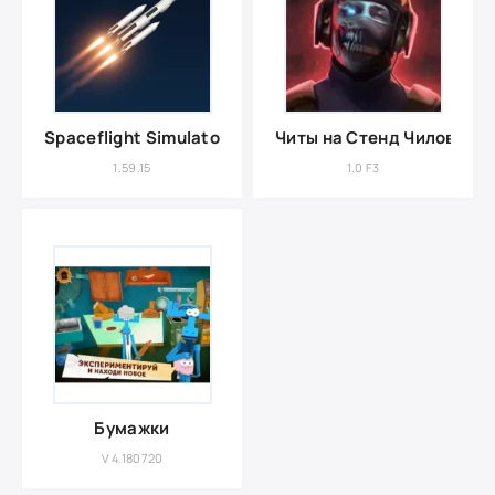
Spaceflight Simulator
Читы на Стенд Чилов
1.59.15
1.0 F3
Бумажки
V 4.180720