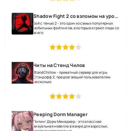
Shadow Fight 2 со взломом на уровень 52 все оружие и магию
Бой с тенью 2 - это один из самых популярных
мобильных файтингов, в которые играют люди со
всего
1
2
3
4
5
Читы на Стенд Чилов
StandChillow - приватный сервер для игры
Стэндофф 2, предлагающий пользователям
несколько
1
2
3
4
5
Peeping Dorm Manager
Пипинг Дорм Менеджер - это классная
визуальная новелла в жанре для взрослых,
которая определенно