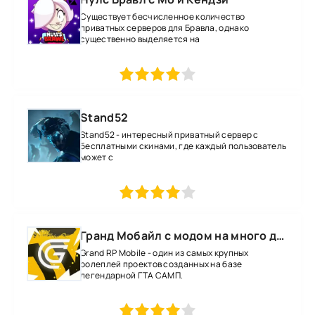
Существует бесчисленное количество
приватных серверов для Бравла, однако
существенно выделяется на
1
2
3
4
5
Stand52
Stand52 - интересный приватный сервер с
бесплатными скинами, где каждый пользователь
может с
1
2
3
4
5
Гранд Мобайл с модом на много денег
Grand RP Mobile - один из самых крупных
ролеплей проектов созданных на базе
легендарной ГТА САМП.
1
2
3
4
5