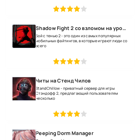
1
2
3
4
5
Shadow Fight 2 со взломом на уровень 52 все оружие и магию
Бой с тенью 2 - это один из самых популярных
мобильных файтингов, в которые играют люди со
всего
1
2
3
4
5
Читы на Стенд Чилов
StandChillow - приватный сервер для игры
Стэндофф 2, предлагающий пользователям
несколько
1
2
3
4
5
Peeping Dorm Manager