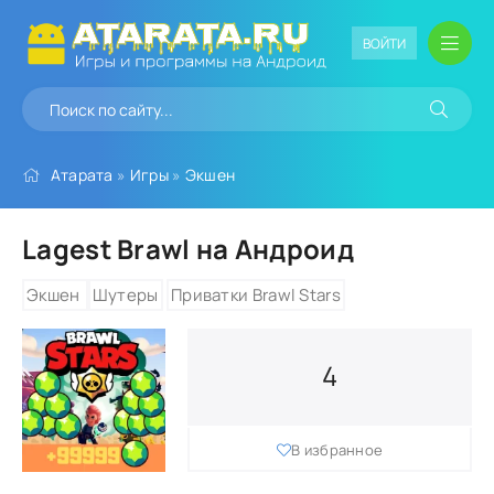
ВОЙТИ
Атарата
»
Игры
»
Экшен
Lagest Brawl на Андроид
Экшен
Шутеры
Приватки Brawl Stars
4
В избранное