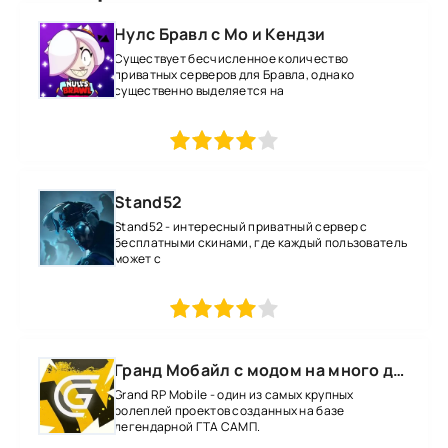
Нулс Бравл с Мо и Кендзи
Существует бесчисленное количество
приватных серверов для Бравла, однако
существенно выделяется на
1
2
3
4
5
Stand52
Stand52 - интересный приватный сервер с
бесплатными скинами, где каждый пользователь
может с
1
2
3
4
5
Гранд Мобайл с модом на много денег
Grand RP Mobile - один из самых крупных
ролеплей проектов созданных на базе
легендарной ГТА САМП.